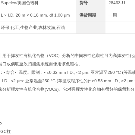
Supelco/美国色谱科
货号
28463-U
L × I.D. 20 m × 0.18 mm, df 1.00 μm
供货周期
一周
环保,化工,生物产业,农林牧渔,石油
计用于挥发性有机化合物（VOC）分析的中间极性色谱柱可为高挥发性化
端口或偶联至吹扫捕集系统而使用该色谱柱。
 结合• 温度。限制：• ≤0.32 mm I.D., <2 μm: 亚常温至250 °C (等温或程
m I.D., <2 μm: 亚常温至250 °C (等温或程序性的)• ≥0.53 mm I.D., ≥
来分析挥发性有机化合物(VOCs)。它对强挥发性化合物有很好的保留和
：
o
管GC柱