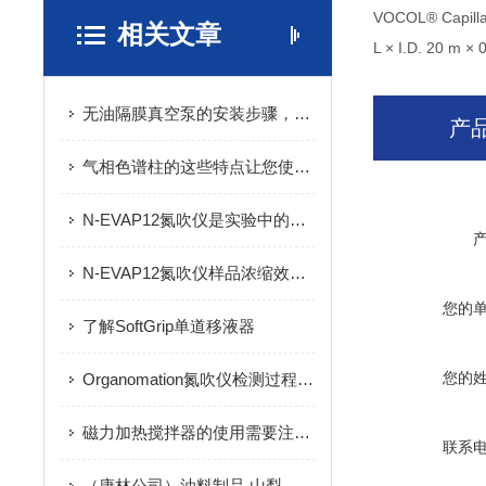
VOCOL® Capill
相关文章
L × I.D. 20 m ×
无油隔膜真空泵的安装步骤，有帮助到大家吗
产
气相色谱柱的这些特点让您使用无忧
N-EVAP12氮吹仪是实验中的得力助手
N-EVAP12氮吹仪样品浓缩效率低？怎么办？
您的
了解SoftGrip单道移液器
您的
Organomation氮吹仪检测过程中的九大注意事项
磁力加热搅拌器的使用需要注意哪些方面
联系
（康林公司）油料制品 山梨酸、苯甲酸的测定 液相色谱法