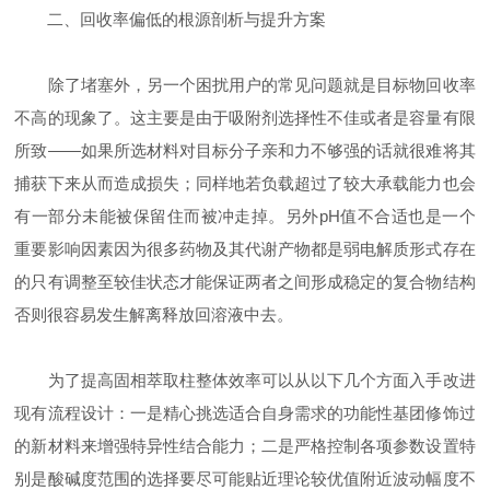
二、回收率偏低的根源剖析与提升方案
除了堵塞外，另一个困扰用户的常见问题就是目标物回收率
不高的现象了。这主要是由于吸附剂选择性不佳或者是容量有限
所致——如果所选材料对目标分子亲和力不够强的话就很难将其
捕获下来从而造成损失；同样地若负载超过了较大承载能力也会
有一部分未能被保留住而被冲走掉。另外pH值不合适也是一个
重要影响因素因为很多药物及其代谢产物都是弱电解质形式存在
的只有调整至较佳状态才能保证两者之间形成稳定的复合物结构
否则很容易发生解离释放回溶液中去。
为了提高固相萃取柱整体效率可以从以下几个方面入手改进
现有流程设计：一是精心挑选适合自身需求的功能性基团修饰过
的新材料来增强特异性结合能力；二是严格控制各项参数设置特
别是酸碱度范围的选择要尽可能贴近理论较优值附近波动幅度不