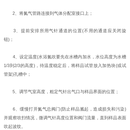
2、将氮气管路连接到气体分配室接口上；
3、提前安排所用气针通道的位置(不用的通道应关闭旋
钮)；
4、设定温度(水浴氮吹要先在水槽内加水，水位高度为水槽
1/3到2/3的高度)，待温度稳定后，将样品试管放入加热块(或试
管架)孔槽中；
5、调节气室高度，粗定气针出气口与样品界面的位置；
6、缓慢打开氮气总阀门(防止样品溅起，造成损失和污染)
并观察吹扫情况，微调气针高度位置和阀门流量，直到样品表面
吹起波纹。