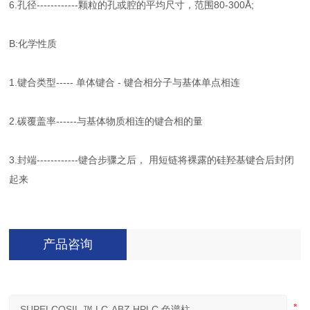
6.孔径------------颗粒的孔或腔的平均尺寸，范围80-300Å;
B:化学性质
1.键合类型----- 单体键合 - 键合相分子与基体单点相连
2.碳覆盖率------与基体物质相连的键合相的量
3.封端------------键合步骤之后， 用短链将裸露的硅羟基键合后封闭
起来
产品咨询