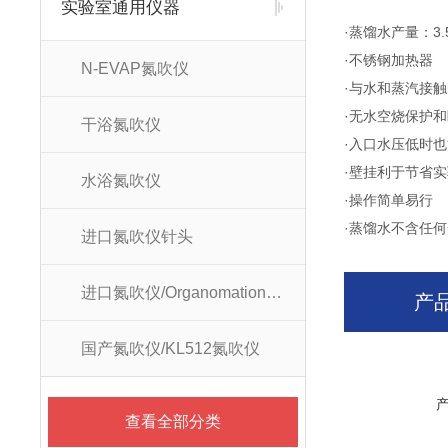
实验室通用仪器
·蒸馏水产量：3.5
·不锈钢加热器
N-EVAP氮吹仪
·与水和蒸汽接
·无水空烧保护
干浴氮吹仪
·入口水压低时
·壁挂利于节省
水浴氮吹仪
·操作简单易行
·蒸馏水不含任
进口氮吹仪针头
进口氮吹仪/Organomation氮吹仪
产
国产氮吹仪/KL512氮吹仪
查看全部分类