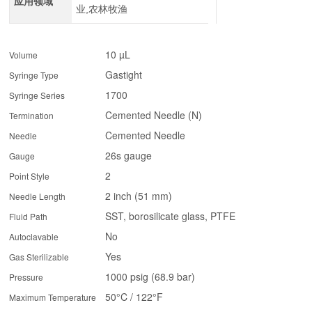
应用领域
业,农林牧渔
10 µL
Volume
Gastight
Syringe Type
1700
Syringe Series
Cemented Needle (N)
Termination
Cemented Needle
Needle
26s gauge
Gauge
2
Point Style
2 inch (51 mm)
Needle Length
SST, borosilicate glass, PTFE
Fluid Path
No
Autoclavable
Yes
Gas Sterilizable
1000 psig (68.9 bar)
Pressure
50°C / 122°F
Maximum Temperature