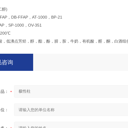
二醇)
P，DB-FFAP，AT-1000，BP-21
，SP-1000，OV-351
200℃
酸，低沸点芳烃，醇，酯，酚，腈，胺，牛奶，有机酸，醛，酮，白酒组份
品咨询
产品：
单位：