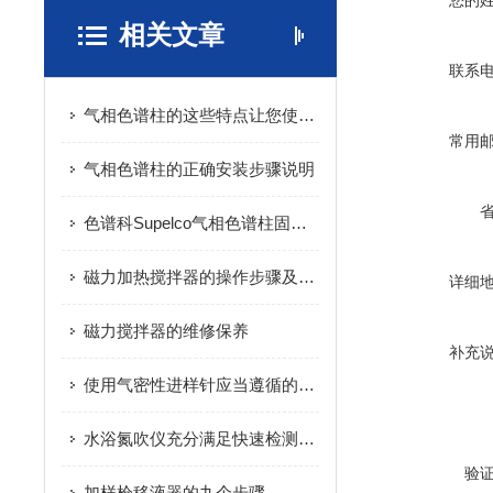
您的
相关文章
联系
气相色谱柱的这些特点让您使用无忧
常用
气相色谱柱的正确安装步骤说明
色谱科Supelco气相色谱柱固定液多孔聚合物吸附剂库存现货*
磁力加热搅拌器的操作步骤及其注意事项说明
详细
磁力搅拌器的维修保养
补充
使用气密性进样针应当遵循的原则
水浴氮吹仪充分满足快速检测的需要
验
加样枪移液器的九个步骤