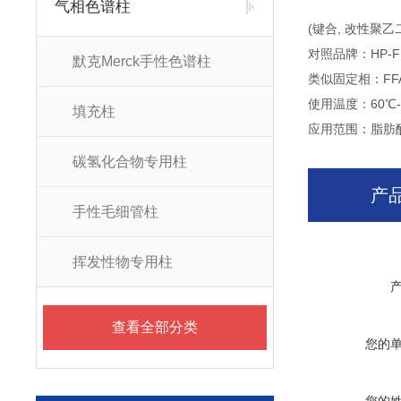
气相色谱柱
(键合, 改性聚乙
对照品牌：HP-FFA
默克Merck手性色谱柱
类似固定相：FFAP
使用温度：60℃-
填充柱
应用范围：脂肪
碳氢化合物专用柱
产
手性毛细管柱
挥发性物专用柱
查看全部分类
您的