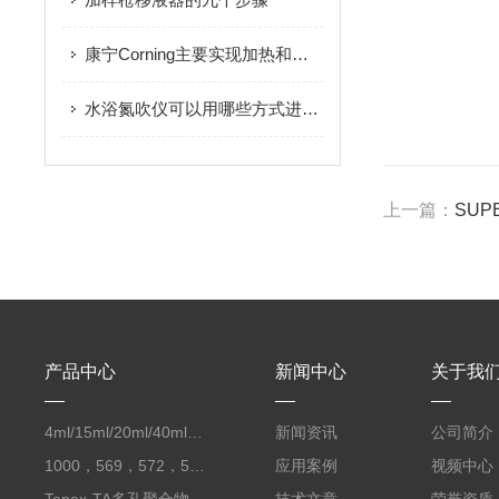
康宁Corning主要实现加热和搅拌功能
水浴氮吹仪可以用哪些方式进行清洗维护
上一篇：
SUP
产品中心
新闻中心
关于我
4ml/15ml/20ml/40ml/60ml样品瓶实验室瓶子采样瓶储存瓶储液瓶进口
新闻资讯
公司简介
1000，569，572，564，1003Carbopack吸附剂Carboxen填料进口Supelco
应用案例
视频中心