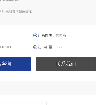
X® 10毛细管气相色谱柱
0 Capillary GC Column
 0.32 mm, df 0.50 μm
厂商性质：
代理商
3-07-09
访 问 量：
1580
品咨询
联系我们