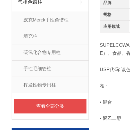
气相色谱柱
品牌
规格
默克Merck手性色谱柱
应用领域
填充柱
SUPELCOW
碳氢化合物专用柱
E）、食品、
手性毛细管柱
USP代码: 该
挥发性物专用柱
相：
• 键合
查看全部分类
• 聚乙二醇