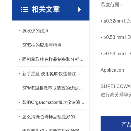
温度范围：
相关文章
• ≤0.32mm 
氮吹仪的优点
• ≥0.53 mm
SPE柱的应用与特点
• ≥0.53 mm 
固相萃取柱在样品制备和分析中的重要工具
Application
新手注意 使用氮吹仪这些注意事项须知道
SUPELCO
SPME固相微萃取装置的优缺点介绍
进行高分辨率
影响Organomation氮吹仪浓缩的因素有哪些？
怎么清洗色谱样品瓶是好的
产
干浴氮吹仪：实验室里的神秘“隐形助手”