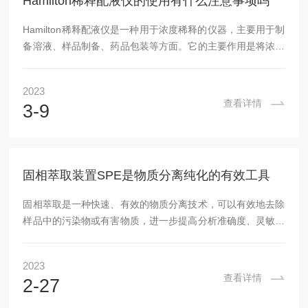
Hamilton稀释配液仪的使用有什么注意事项吗
Hamilton稀释配液仪是一种用于浓度稀释的仪器，主要用于制
备溶液、样品制备、药品包装等方面。它的主要作用是将浓度
过高的液体稀释成需要的浓度，以便对样品进行分析测试或添
加剂量。使用稀释配液仪的优势在于它可以极大地提高生产效
2023
率，减少样品浪费和准确度的提高。例如，在化妆品生产中，
查看详情
3-9
如果浓度不正确，将会导致产品质量问题，而稀释配液仪可以
解决这个问题。此外，使用稀释配液仪还可以减少对环境的污
染，特别是在药品制造和处理方面。使用的方法非常简单。首
先，需要将需要稀释的液体倒入稀释瓶中，然...
固相萃取装置SPE是物质分离纯化的有效工具
固相萃取是一种快速、有效的物质分离技术，可以有效地去除
样品中的污染物或有害物质，进一步提高分析准确度、灵敏度
和准确度，并实现样品的快速有效纯化。满足不同分析领域的
需要。可以用来清除微量有毒物质，如镉、砷、汞等，还可以
2023
将样品中溶剂与有机物和无机物分离，并实现其他的物质分离
查看详情
2-27
和提纯。原理：将物质分离到固体容器和液体当中。当固体吸
附剂接触液体时，有些物质会在固体表面形成一层吸附层，它