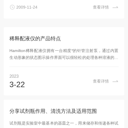
到萃取涂层的传质过程控制,涉及液体中的对流传质和分析物
2009-11-24
查看详情
在萃取涂层中的扩散。实际应用中,由于萃取涂层非常薄,通常
在10～100μm之间,大多数分析物在萃取涂层中不到...
稀释配液仪的产品特点
Hamilton稀释配液仪拥有一台精度*的针管注射泵，通过内置
生动形象的状态图示操作界面可以很轻松的处理各种溶液的制
备包括溶液稀释、比例分配和滴定等。Hamilton稀释配液仪内
置的注射泵精度高达99%，并且整个过程不受溶液粘度、蒸汽
2023
压力和温度的影响。液接部分几乎无溶液残留并且可兼容绝大
查看详情
3-22
多数强酸碱及有机溶剂等。稀释配液仪的应用领域：对于实验
室中的微量液体处理我们很难对其进行自动化操作，而对于操
作量较大的常用液体处理则会耗费大量精力。仪器正是为上述
情况开发的一种半自动液体处理装...
分享试剂瓶作用、清洗方法及适用范围
试剂瓶是实验室中最基本的器皿之一，用来储存和传递各种试