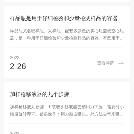
们被吸附到固体层上，而其余物质则混溶于液体中不受影响。
随后可以使用活性物质去除所有分散在液体中的成分，...
样品瓶是用于仔细检验和少量检测样品的容器
样品瓶又名取样瓶、采样瓶，配套多颜色的实心瓶盖或空心瓶
盖，是一种用于仔细检验和少量检测样品的容器。有些用于特
殊用途，如研究实验、药物分析、食品检验、分子生物学实验
和化学检测。样品瓶有不同的材料、不同的容量和不同的功
2023
能，可以根据实验的要求进行调整，用于将样品收集、储存、
查看详情
2-26
分离和检测，从而更有效地处理实验。样品瓶可根据材料、形
状和功能，细分为不同类型，其中常见的有玻璃和塑料两种。
玻璃的主要用于收集和保存化验样品，多用于无血液样品的收
集和储存；塑料的主要用于冷凝、分离、再细分和储存。...
加样枪移液器的九个步骤
加样枪移液九步骤：1.装吸头移液器套柄用力下压，需要时小
幅度旋转即可。错误操作：用力敲击吸头。此方法会带来吸头
损坏甚至移液器套柄磨损，从而影响其密封性。2.量程设定操
作之前请先选择正确的移液器，移液器可在10～100%量程范
2023