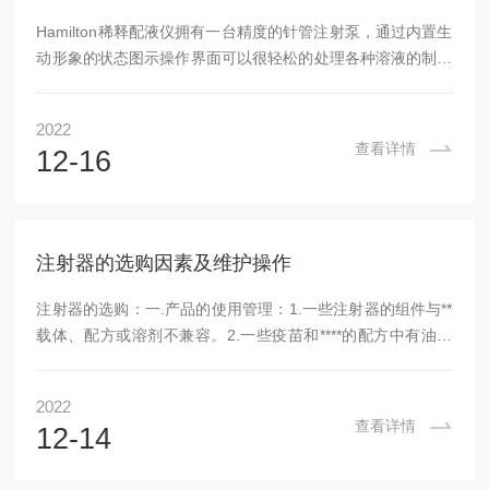
Hamilton稀释配液仪拥有一台精度的针管注射泵，通过内置生
动形象的状态图示操作界面可以很轻松的处理各种溶液的制备
包括溶液稀释、比例分配和滴定等。设备内置的注射泵精度高
达99%，并且整个过程不受溶液粘度、蒸汽压力和温度的影
2022
响。液接部分几乎无溶液残留并且可兼容绝大多数强酸碱及有
查看详情
12-16
机溶剂等。Hamilton稀释配液仪的工作方法主要有二种做法：
1.容量瓶法。这是一种造成较大误差的可能性大的方法。由于
容量瓶以刻度线作为标准容量(如25mL)标志，因此对样品称
量的要求相当高，如(0.1...
注射器的选购因素及维护操作
注射器的选购：一.产品的使用管理：1.一些注射器的组件与**
载体、配方或溶剂不兼容。2.一些疫苗和****的配方中有油类
佐齐，这类油类佐剂会使注射速度和自动输液速度变慢。二.
所注射原动物数量：如果您注射原动物数量较大，那么就考虑
2022
大容量背袋式储源的注射器或灌药器。安乐福注射器自动输液
查看详情
12-14
的特性，可以使您不间断地给大量动物进行注射帮灌药。三.
手的大小和使用力度：将适合的注射器配备给兽医工作人员，