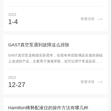
入1.5mL的小瓶，且能与大多数有机溶剂互溶以达到3、倒入
清水，超声洗2次4、倒干瓶内洗液，于110摄氏度烘1~2小
2023
时，绝对不能于高温下烘烤5、冷却，保存方案二：1、自来水
查看详情
1-4
冲洗几遍2、放入倒有纯水的烧杯中，超声15分钟3、换水，
再超声15分钟4、泡在倒有无水乙醇的烧杯中5、最后取出自
然风干方案三：1、先用甲醇(色谱纯)浸泡，并超声清洗20分
钟，后将甲醇倒干2、再将色...
GAST真空泵遇到故障这么排除
GAST真空泵是根据实际需求，在现有单层玻璃反应釜的基础
上改进的产品，主要用于液液萃取，也可以用于常温反应，是
在滤液出口处形成负压作为过滤的推动力，这种过滤机又分为
间歇操作和连续操作两种，可过滤各种浓度的悬浮液,连续操
2022
作的真空过滤机适于过滤含固体颗粒较多的稠厚悬浮液。
查看详情
12-27
GAST真空泵维修故障原因分析及解决方案：保持设备处于最
佳状态对其系统组件进行适当维护以尽量减少出现异常至关重
要。然而，当它发生时，有着高超的故障排除专业技能至关重
要。1、设备没有真空原因：泵不旋转泵翻转、泵干转...
Hamilton稀释配液仪的操作方法有哪几种