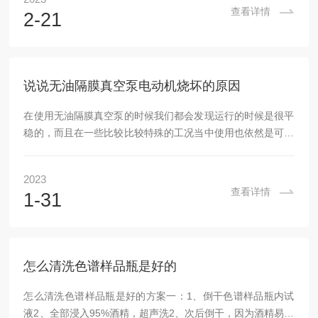
围内操作，但在10%量程处操作对于移液技巧要求高，故推荐
查看详情
2-21
在35～100%量程范围内操作。量程调节：当由小量程调节至
大量程时，朝所需量程方向连贯旋转，旋转到达超过所需量程
1/3圈处再回调至所需量程。当由大量程调节至小量程时，直
接连贯旋转至所需量程。3.润洗粘...
说说无油隔膜真空泵电动机烧坏的原因
在使用无油隔膜真空泵的时候我们都会发现运行的时候是很平
稳的，而且在一些比较比较特殊的工况当中使用也依然是可以
稳定运行的，今天我们来看看为何在很多的特殊工况当中依然
是可以平稳运行的。在确定泵的过流尺寸之前都是需要先确定
2023
好泵的转速。一般在进行选择的时候都是需要根据转速、水力
查看详情
1-31
模型、级数、转数等因素来确定的。然后在确定好了转速之后
是会根据设计的方式来进行计算的。在进行计算的时候为了确
定好准确的水力模型，同时为了确定一个更加合理的泵级数，
有一半都是需要对初选的转速来作出一些修改的，如此...
怎么清洗色谱样品瓶是好的
怎么清洗色谱样品瓶是好的方案一：1、倒干色谱样品瓶内试
液2、全部浸入95%酒精，超声洗2、次后倒干，因为酒精易进