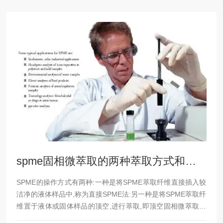
spme固相微萃取的两种萃取方式和原理详细介绍
SPME的操作方式有两种:一种是将SPME萃取纤维直接插入较
洁净的液体样品中,称为直接SPME法:另一种是将SPME萃取纤
维置于液体或固体样品的顶空,进行萃取,即顶空固相微萃取法
（HS—SPME）。直接SPME的萃取速度由分析物从样品基底