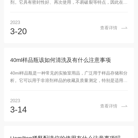
剂。它具有密封性好、再次使用，不易破裂等特点，因此在实
验室中被广泛应用。本文将介绍试剂瓶的作用、清洗方法以及
适用范围。1.作用试剂瓶主要用于储存化学试剂，其作用有以
2023
下几点：(1)防止试剂挥发：试剂瓶能够密封储存化学试剂，
查看详情
3-20
防止试剂挥发造成环境污染。(2)防止试剂与其他物质接触：
试剂瓶的材质良好，不与试剂发生化学反应，能够保证试剂纯
度。(3)帮助进行定量操作：试剂瓶采用标准体积设计，能够
进行定量操作，控制试剂的使用量。2.清洗...
40ml样品瓶该如何清洗及有什么注意事项
40ml样品瓶是一种常见的实验室用品，广泛用于样品存储和分
析。它可以用于非溶剂样品的收藏及质量测定，特别是适用于
微量物质及无色透明液体的收藏。下面，我们来了解一下40ml
样品瓶的作用、清洗方法及注意事项。一、作用40ml样品瓶一
2023
般由玻璃或聚乙烯制成，具有密封性强、透明度高和耐腐蚀性
查看详情
3-14
强等特点。它是实验室中的设备，用于储存和保存不同类型的
液体或固体样品，如化学溶液、实验物质、生化试剂、水样
等。它的使用可以保障试剂的纯度以及质量的稳定。二、清洗
方法1.用途不同，洗涤方式也不同40m...