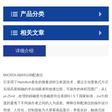
产品分类
相关文章
详细介绍
MICROLAB®510B配液仪
它采用了Hamilton著名的微量进样注射器技术，通过主动置换式方式
实现高度精确的半自动吸液和放液过程，可操作的体积范围广，从1
µl-25ml，处理的精确度与准确度符合美国N.I.S.T.国家标准，zui大程
度的避免了不同操作者之间的人为误差。稀释仪和配液仪的操作设计
简便、人性化，控制面板为大屏幕液晶显示，界面友好，触摸式按