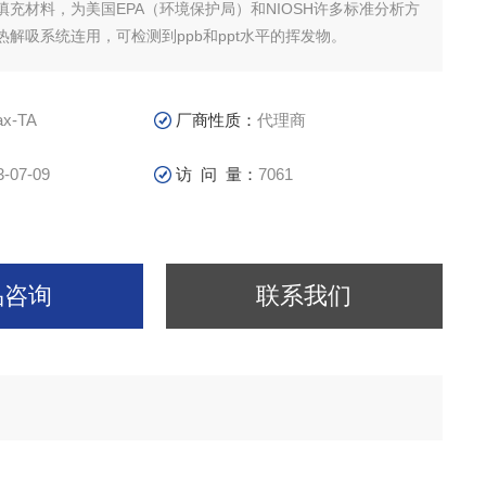
填充材料，为美国EPA（环境保护局）和NIOSH许多标准分析方
解吸系统连用，可检测到ppb和ppt水平的挥发物。
ax-TA
厂商性质：
代理商
3-07-09
访 问 量：
7061
品咨询
联系我们