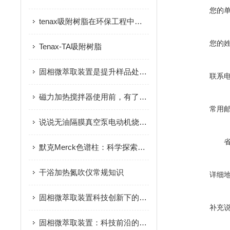
您的
tenax吸附树脂在环保工程中的应用及前景
您的
Tenax-TA吸附树脂
固相微萃取装置是提升样品处理效率的设备
联系
磁力加热搅拌器使用前，有了解过吗
常用
说说无油隔膜真空泵电动机烧坏的原因
默克Merck色谱柱：科学探索中的精密“筛子
干浴加热氮吹仪常规知识
详细
固相微萃取装置科技创新下的高效样品前处理设备
补充
固相微萃取装置：科技前沿的微量分析设备