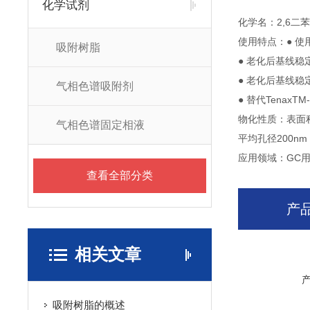
化学试剂
化学名：2,6二
使用特点：● 使
吸附树脂
● 老化后基线稳
● 老化后基线稳
气相色谱吸附剂
● 替代TenaxTM
物化性质：表面积3
气相色谱固定相液
平均孔径200nm；
应用领域：GC
查看全部分类
产
相关文章
吸附树脂的概述