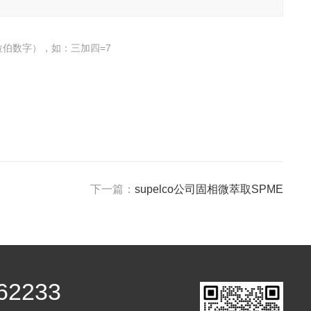
伯数字），如：三加四=7
下一篇：
supelco公司固相微萃取SPME
62233