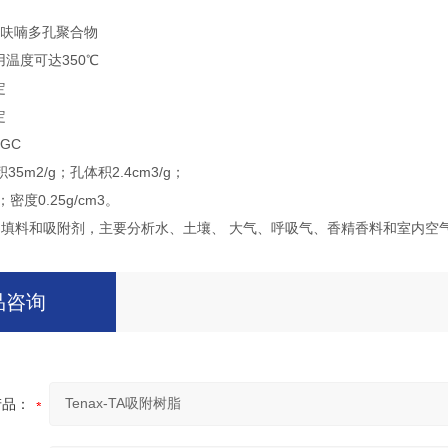
苯呋喃多孔聚合物
用温度可达350℃
定
定
-GC
5m2/g；孔体积2.4cm3/g；
密度0.25g/cm3。
用填料和吸附剂，主要分析水、土壤、 大气、呼吸气、香精香料和室内空
品咨询
产品：