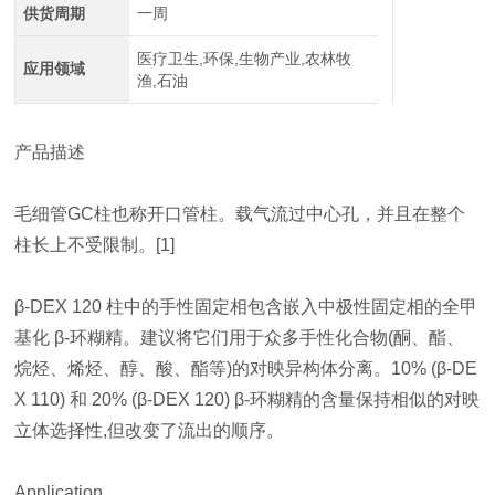
供货周期
一周
医疗卫生,环保,生物产业,农林牧
应用领域
渔,石油
产品描述
毛细管GC柱也称开口管柱。载气流过中心孔，并且在整个
柱长上不受限制。[1]
β-DEX 120 柱中的手性固定相包含嵌入中极性固定相的全甲
基化 β-环糊精。建议将它们用于众多手性化合物(酮、酯、
烷烃、烯烃、醇、酸、酯等)的对映异构体分离。10% (β-DE
X 110) 和 20% (β-DEX 120) β-环糊精的含量保持相似的对映
立体选择性,但改变了流出的顺序。
Application