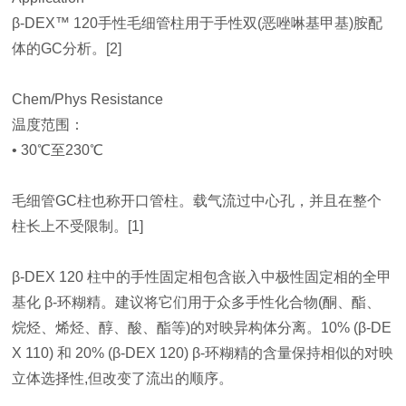
β-DEX™ 120手性毛细管柱用于手性双(恶唑啉基甲基)胺配
体的GC分析。[2]
Chem/Phys Resistance
温度范围：
• 30℃至230℃
毛细管GC柱也称开口管柱。载气流过中心孔，并且在整个
柱长上不受限制。[1]
β-DEX 120 柱中的手性固定相包含嵌入中极性固定相的全甲
基化 β-环糊精。建议将它们用于众多手性化合物(酮、酯、
烷烃、烯烃、醇、酸、酯等)的对映异构体分离。10% (β-DE
X 110) 和 20% (β-DEX 120) β-环糊精的含量保持相似的对映
立体选择性,但改变了流出的顺序。