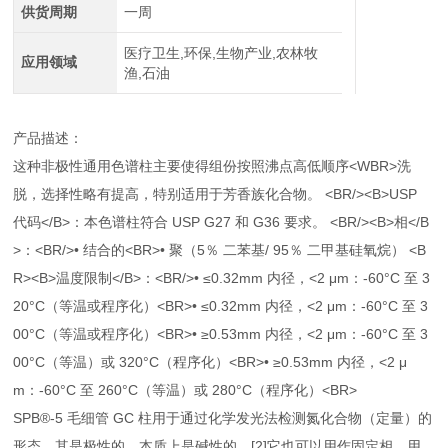
供货周期
一周
医疗卫生,环保,生物产业,农林牧
应用领域
渔,石油
产品描述：
这种非极性通用色谱柱主要使得组份按照沸点高低顺序<WBR>洗
脱，选择性略有提高，特别适用于芳香族化合物。 <BR/><B>USP
代码</B>：本色谱柱符合 USP G27 和 G36 要求。 <BR/><B>相</B
>：<BR/>• 结合的<BR>• 聚（5％ 二苯基/ 95％ 二甲基硅氧烷） <B
R><B>温度限制</B>：<BR/>• ≤0.32mm 内径，<2 μm：-60°C 至 3
20°C（等温或程序化）<BR>• ≤0.32mm 内径，<2 μm：-60°C 至 3
00°C（等温或程序化）<BR>• ≥0.53mm 内径，<2 μm：-60°C 至 3
00°C（等温）或 320°C（程序化）<BR>• ≥0.53mm 内径，<2 μ
m：-60°C 至 260°C（等温）或 280°C（程序化）<BR>
SPB®-5 毛细管 GC 柱用于通过化学发光法检测氮化合物（定量）的
形态，其是极性的，本质上是碱性的。[2]它也可以用作固定相，用