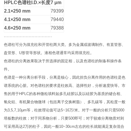
HPLC
色谱柱
I.D
.
×
长度
7 μm
2.1×250 mm
79399
4.1×250 mm
79440
4.6×250 mm
79388
·································
色谱柱可分为填充柱和开管柱两大类。多为金属或玻璃制作。有直管形、
盘管形、U形管等形状。液相色谱通常均采用填充柱。
色谱柱的分离效果取决于所选择的固定相，以及色谱柱的制备和操作条
件。
色谱是一种分离分析手段，分离是核心，因此担负分离作用的色谱柱是色
谱系统的心脏。对色谱柱的要求是柱效高、选择性好，分析速度快等。市
售的用于HPLC的各种微粒填料如多孔硅胶以及以硅胶为基质的键合相、
氧化铝、有机聚合物微球（包括离子交换树脂）、多孔碳等，其粒度一般
为3,5,7,10μm等，柱效理论值可达5~16万/米。对于一般的分析只需5000
塔板数的柱效；对于同系物分析，只要500即可；对于较难分离物质对则
可采用高达2万的柱子，因此一般10~30cm左右的柱长就能满足复杂混合