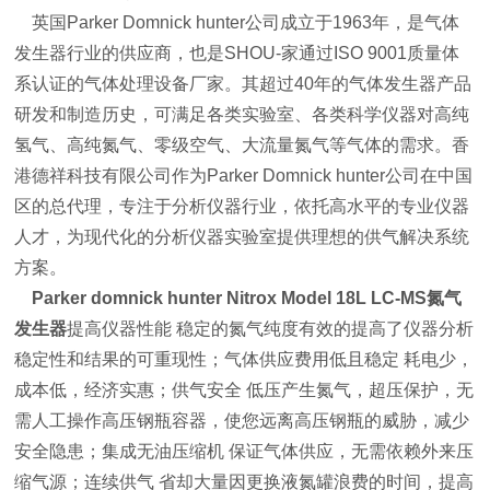
英国Parker Domnick hunter公司成立于1963年，是气体
发生器行业的供应商，也是SHOU-家通过ISO 9001质量体
系认证的气体处理设备厂家。其超过40年的气体发生器产品
研发和制造历史，可满足各类实验室、各类科学仪器对高纯
氢气、高纯氮气、零级空气、大流量氮气等气体的需求。香
港德祥科技有限公司作为Parker Domnick hunter公司在中国
区的总代理，专注于分析仪器行业，依托高水平的专业仪器
人才，为现代化的分析仪器实验室提供理想的供气解决系统
方案。
Parker
domnick hunter Nitrox
Model 18L
LC-MS氮气
发生器
提高仪器性能 稳定的氮气纯度有效的提高了仪器分析
稳定性和结果的可重现性；
气体供应费用低且稳定 耗电少，
成本低，经济实惠；
供气安全 低压产生氮气，超压保护，无
需人工操作高压钢瓶容器，使您远离高压钢瓶的威胁，减少
安全隐患；
集成无油压缩机 保证气体供应，无需依赖外来压
缩气源；
连续供气 省却大量因更换液氮罐浪费的时间，提高