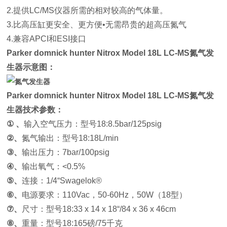
2.提供LC/MS仪器所需的相对较高的气体量。
3.比高压缸更安全、更方便•无需昂贵的超高压氮气
4.兼容APCI和ESI接口
Parker
domnick hunter Nitrox
Model 18L
LC-MS氮气发
生器
示意图：
Parker
domnick hunter Nitrox
Model 18L
LC-MS氮气发
生器
技术参数：
① 、
输入空气压力：型号18:8.5bar/125psig
②、
氮气输出：型号18:18L/min
③、
输出压力：7bar/100psig
④、
输出氧气：<0.5%
⑤、
连接：1/4“Swagelok®
⑥、
电源要求：110Vac，50-60Hz，50W（18型）
⑦、
尺寸：型号18:33 x 14 x 18“/84 x 36 x 46cm
⑧、
重量：型号18:165磅/75千克