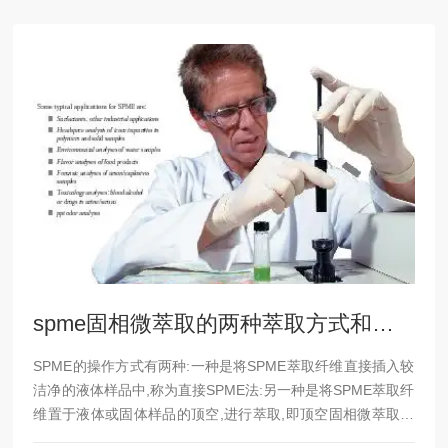
spme固相微萃取的两种萃取方式和原理详细介绍
SPME的操作方式有两种:一种是将SPME萃取纤维直接插入较
洁净的液体样品中,称为直接SPME法:另一种是将SPME萃取纤
维置于液体或固体样品的顶空,进行萃取,即顶空固相微萃取法
（HS—SPME）。直接SPME的萃取速度由分析物从样品基底