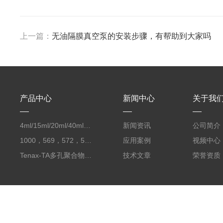
上一篇：
无油隔膜真空泵的安装步骤，有帮助到大家吗
产品中心
新闻中心
关于我
4ml/15ml/20ml/40ml/60ml样品瓶实验室瓶子采样瓶储存瓶储液瓶进口
新闻资讯
公司简介
1000，569，572，564，1003Carbopack吸附剂Carboxen填料进口Supelco
应用案例
视频中心
Tenax-TA多孔聚合物吸附剂Supelco默克进口
技术文章
荣誉资质
版权所有 © 2026 北京康林科技有限责任公司
备案号：京ICP备050