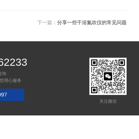
下一篇：
分享一些干浴氮吹仪的常见问题
62233
咨询
您用心服务
097
关注微信
技术支持：
化工仪器网
管理登陆
sitemap.xml