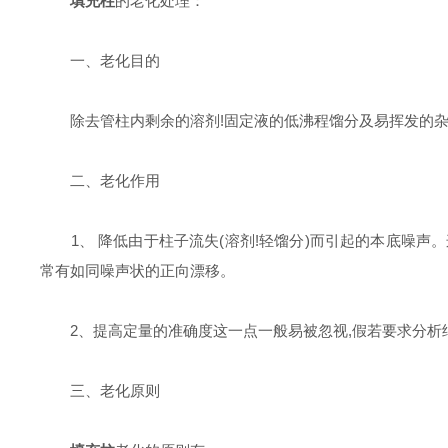
填充柱
的老化处理：
一、老化目的
除去管柱内剩余的溶剂!固定液的低沸程馏分及易挥发的杂质
二、老化作用
1、 降低由于柱子流失(溶剂!轻馏分)而引起的本底噪声
常有如同噪声状的正向漂移。
2、提高定量的准确度这一点一般易被忽视,假若要求分析结果的
三、老化原则