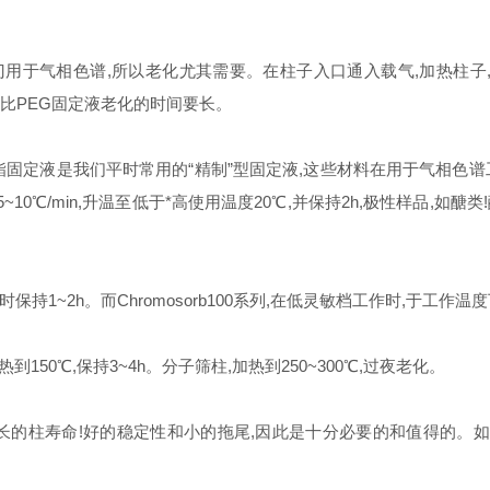
气相色谱,所以老化尤其需要。在柱子入口通入载气,加热柱子,到固定
定液比PEG固定液老化的时间要长。
固定液是我们平时常用的“精制”型固定液,这些材料在用于气相色
~10℃/min,升温至低于*高使用温度20℃,并保持2h,极性样品,如醣
保持1~2h。而Chromosorb100系列,在低灵敏档工作时,于工作
0℃,保持3~4h。分子筛柱,加热到250~300℃,过夜老化。
柱寿命!好的稳定性和小的拖尾,因此是十分必要的和值得的。如