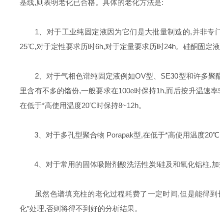
基线,则表明老化已合格。具体的老化方法是:
1、对于工业纯固定液因为它们是大批量制造的,并非专门用于
25℃,对于定性要求历时6h,对于定量要求历时24h。硅酮固
2、对于气相色谱纯固定液例如OV型、SE30型和许多聚酯
里含有不多的馏份,一般要求在100e时保持1h,而后按升温速率5
在低于*高使用温度20℃时保持8~12h。
3、对于多孔型聚合物 Porapak型,在低于*高使用温度20℃时
4、对于常用的固体吸附剂酸洗活性炭!硅及和氧化铝柱,加热到15
虽然色谱填充柱的老化过程耗费了一定时间,但是能得到长的
化”处理,否则将得不到好的分析结果。